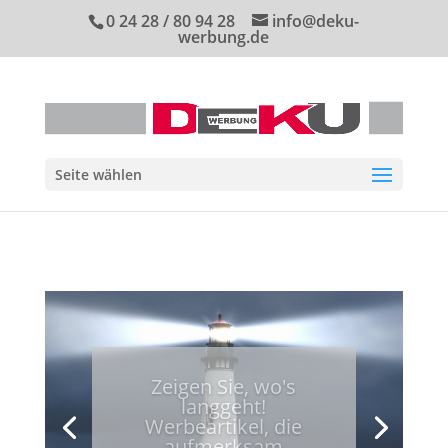
0 24 28 / 80 94 28
info@deku-
werbung.de
Seite wählen
Zeigen Sie, wo's
langgeht!
Werbeartikel, die
aufmerksam